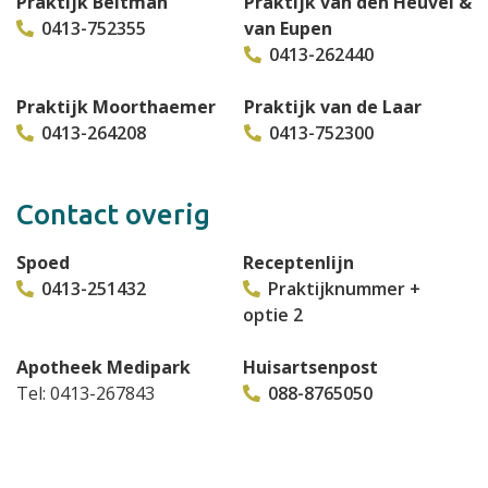
Praktijk Beltman
Praktijk van den Heuvel &
0413-752355
van Eupen
0413-262440
Praktijk Moorthaemer
Praktijk van de Laar
0413-264208
0413-752300
Contact overig
Spoed
Receptenlijn
0413-251432
Praktijknummer +
optie 2
Apotheek Medipark
Huisartsenpost
Tel: 0413-267843
088-8765050