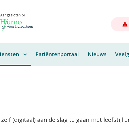
Aangesloten bij:
iensten
Patiëntenportaal
Nieuws
Veelg
lf aan de slag
spraken (telefonisch,
eldbellen, e-consult, spreekuur)
n huisbezoek
erhaalrecepten
lf (digitaal) aan de slag te gaan met leefstijl 
rine-onderzoek en
laasontsteking