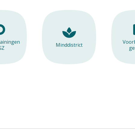
el een vraag
isvaccinatie
dische verklaring/keuring
ainingen
Voor
Minddistrict
GZ
ge
gistratieformulier 5-daagse
loeddrukmeting
ijfeltelefoon
oestemmingsverklaring spiraaltje
dicatie voor gewichtsverlies
Saxenda, Ozempic)