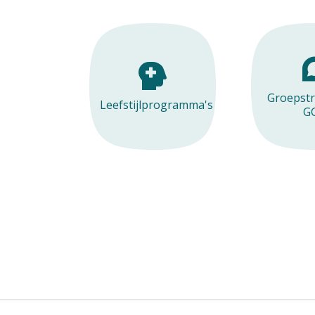
Telefonisch en digitaal advies en
St
uitslagen
Re
Klachtenregeling
Me
Assistentie en
Groepstr
Leefstijlprogramma's
praktijkondersteuning somatiek
G
Re
b
Praktijkondersteuner GGZ
Tw
Medewerking aan opleiding en
onderzoek
T
Toestemming regelen
Me
(
Patiëntenenquête
Vacatures
Wachttijden