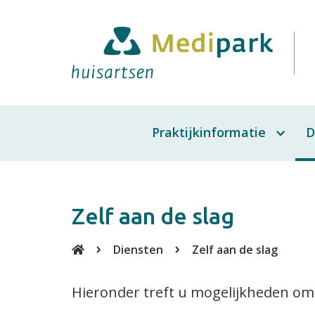
Praktijkinformatie
D
Ze
Over de praktijk
Af
Medewerkers
Zelf aan de slag
be
e
Inschrijven
Diensten
Zelf aan de slag
H
Spoedgevallen
Hieronder treft u mogelijkheden om ze
U
Huisregels
b